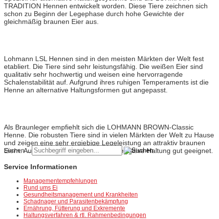
TRADITION Hennen entwickelt worden. Diese Tiere zeichnen sich
schon zu Beginn der Legephase durch hohe Gewichte der
gleichmäßig braunen Eier aus.
Lohmann
LSL-Classic
Lohmann LSL Hennen sind in den meisten Märkten der Welt fest
etabliert. Die Tiere sind sehr leistungsfähig. Die weißen Eier sind
qualitativ sehr hochwertig und weisen eine hervorragende
Schalenstabilität auf. Aufgrund ihres ruhigen Temperaments ist die
Henne an alternative Haltungsformen gut angepasst.
Lohmann
Brown-Classic
Als Braunleger empfiehlt sich die LOHMANN BROWN-Classic
Henne. Die robusten Tiere sind in vielen Märkten der Welt zu Hause
und zeigen eine sehr ergiebige Legeleistung an attraktiv braunen
Eiern. Auch diese Henne ist für die alternative Haltung gut geeignet.
Suchen ...
Service Informationen
Managementempfehlungen
Rund ums Ei
Gesundheitsmanagement und Krankheiten
Schadnager und Parasitenbekämpfung
Ernährung, Fütterung und Exkremente
Haltungsverfahren & rtl. Rahmenbedingungen