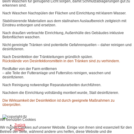
Beim Waschen für genügend Licht sorgen, damit Schmutzablagerungen gut zu
erkennen sind.
Nach Waschen Nachspülen der Flächen und Einrichtung mit klarem Wasser.
Stabilisierende Materialien aus dem stallnahen Auslaufbereich zeitgleich mit
Einstreu entsorgen und ersetzen.
Nach draußen verbrachte Einrichtung, Außenhülle des Gebäudes inklusive
Betonflächen waschen.
Nicht gereinigte Tränken sind potentielle Gefahrenquellen – daher reinigen und
desinfizieren.
Nach Desinfektion der Tränkleitungen gründlich spülen.
Rückstände von Desinfektionsmitteln in den Tränken sind zu verhindern.
Restfutter von der Farm entfernen
– alle Teile der Futteranlage und Futtersilos reinigen, waschen und
desinfizieren.
Nach Reinigung notwendige Reparaturarbeiten durchführen.
Nachdem die Einrichtung vollständig montiert wurde, Stall desinfizieren.
Die Wirksamkeit der Desinfektion ist durch geeignete Maßnahmen zu
überprüfen.
Wir benutzen Cookies
Zurück
Wir nutzen Cookies auf unserer Website. Einige von ihnen sind essenziell für den
Weiter
Betrieb der Seite, während andere uns helfen, diese Website und die