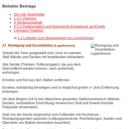
Beliebte Beiträge
Die rote Vogelmilbe
1.3.1 Vitamine
3 Verdauungstrakt
4.5.1 Pasteurisation und thermische Einwirkung auf Eigelb
Lohmann Tradition
in
2.1 Leifaden zum Management von Legehennen
27. Reinigung und Desinfektion
(Legehennen)
Sobald die Tiere ausgestallt sind, noch im warmen
Stall Wände und Decken mit Insektiziden behandeln.
Alle Geräte (Tränken, Fütteranlagen), die aus dem
Stall entfernt werden können, nach außerhalb
verbringen.
Einstreu und Kot aus den Ställen entfernen
Einstreu vollständig beseitigen und in möglichst großer (> 1km) Entfernung
entsorgen
Vor dem Beginn (24 h) des Waschens gesamten Stallinnenbereich (Wände,
Decken, verbliebene Einrichtung) einweichen (Fett und Eiweiß lösende
Präparate verwenden).
Stall von der Decke beginnend zum Fußboden mit Hochdruck-
Reinigungsgeräten waschen (Lüftungselemente, Rohrleitungen, Kanten und
Oberseite von Balken besonders beachten).