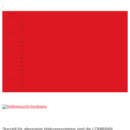
|
Home
Firmenprofil
Über uns
Firmengeschichte
Firmengalerie
Produkte
Lohmann Tradition
Lohmann LSL
Lohmann Brown
Aufzuchten
Aufzuchten Übersicht
Aufzucht Heidteil
Aufzucht Hof
Aufzucht Holte
Aufzucht Lindhorst
Aufzucht Pollhagen
Kontakt
Kontaktformular
Ansprechpartner
Impressum
Lohmann
Tradition
Speziell für alternative Haltungssysteme sind die LOHMANN