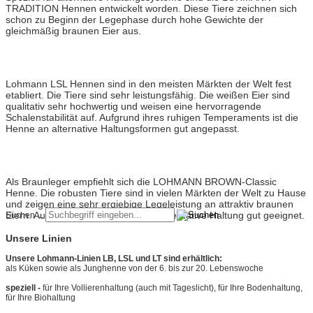
TRADITION Hennen entwickelt worden. Diese Tiere zeichnen sich
schon zu Beginn der Legephase durch hohe Gewichte der
gleichmäßig braunen Eier aus.
Lohmann
LSL-Classic
Lohmann LSL Hennen sind in den meisten Märkten der Welt fest
etabliert. Die Tiere sind sehr leistungsfähig. Die weißen Eier sind
qualitativ sehr hochwertig und weisen eine hervorragende
Schalenstabilität auf. Aufgrund ihres ruhigen Temperaments ist die
Henne an alternative Haltungsformen gut angepasst.
Lohmann
Brown-Classic
Als Braunleger empfiehlt sich die LOHMANN BROWN-Classic
Henne. Die robusten Tiere sind in vielen Märkten der Welt zu Hause
und zeigen eine sehr ergiebige Legeleistung an attraktiv braunen
Eiern. Auch diese Henne ist für die alternative Haltung gut geeignet.
Suchen ...
Unsere Linien
Unsere Lohmann-Linien LB, LSL und LT sind erhältlich:
als Küken sowie als Junghenne von der 6. bis zur 20. Lebenswoche
speziell -
für Ihre Vollierenhaltung (auch mit Tageslicht), für Ihre Bodenhaltung,
für Ihre Biohaltung