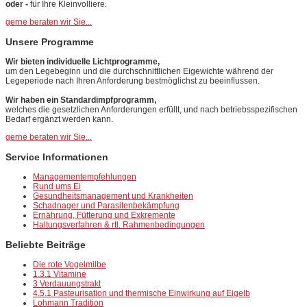
oder -
für Ihre Kleinvolliere.
gerne beraten wir Sie...
Unsere Programme
Wir bieten individuelle Lichtprogramme,
um den Legebeginn und die durchschnittlichen Eigewichte während der
Legeperiode nach Ihren Anforderung bestmöglichst zu beeinflussen.
Wir haben ein Standardimpfprogramm,
welches die gesetzlichen Anforderungen erfüllt, und nach betriebsspezifischen
Bedarf ergänzt werden kann.
gerne beraten wir Sie...
Service Informationen
Managementempfehlungen
Rund ums Ei
Gesundheitsmanagement und Krankheiten
Schadnager und Parasitenbekämpfung
Ernährung, Fütterung und Exkremente
Haltungsverfahren & rtl. Rahmenbedingungen
Beliebte Beiträge
Die rote Vogelmilbe
1.3.1 Vitamine
3 Verdauungstrakt
4.5.1 Pasteurisation und thermische Einwirkung auf Eigelb
Lohmann Tradition