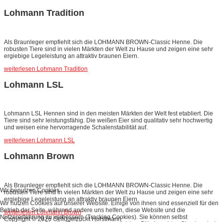
Lohmann Tradition
Als Braunleger empfiehlt sich die LOHMANN BROWN-Classic Henne. Die
robusten Tiere sind in vielen Märkten der Welt zu Hause und zeigen eine sehr
ergiebige Legeleistung an attraktiv braunen Eiern.
weiterlesen Lohmann Tradition
Lohmann LSL
Lohmann LSL Hennen sind in den meisten Märkten der Welt fest etabliert. Die
Tiere sind sehr leistungsfähig. Die weißen Eier sind qualitativ sehr hochwertig
und weisen eine hervorragende Schalenstabilität auf.
weiterlesen Lohmann LSL
Lohmann Brown
Als Braunleger empfiehlt sich die LOHMANN BROWN-Classic Henne. Die
Wir benutzen Cookies
robusten Tiere sind in vielen Märkten der Welt zu Hause und zeigen eine sehr
ergiebige Legeleistung an attraktiv braunen Eiern.
Wir nutzen Cookies auf unserer Website. Einige von ihnen sind essenziell für den
Betrieb der Seite, während andere uns helfen, diese Website und die
weiterlesen Lohmann Brown
Nutzererfahrung zu verbessern (Tracking Cookies). Sie können selbst
Copyright © 2026 Geflügelzucht Horstmann