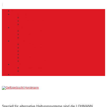
|
Home
Firmenprofil
Über uns
Firmengeschichte
Firmengalerie
Produkte
Lohmann Tradition
Lohmann LSL
Lohmann Brown
Aufzuchten
Aufzuchten Übersicht
Aufzucht Heidteil
Aufzucht Hof
Aufzucht Holte
Aufzucht Lindhorst
Aufzucht Pollhagen
Kontakt
Kontaktformular
Ansprechpartner
Impressum
Lohmann
Tradition
Speziell für alternative Haltungssysteme sind die LOHMANN