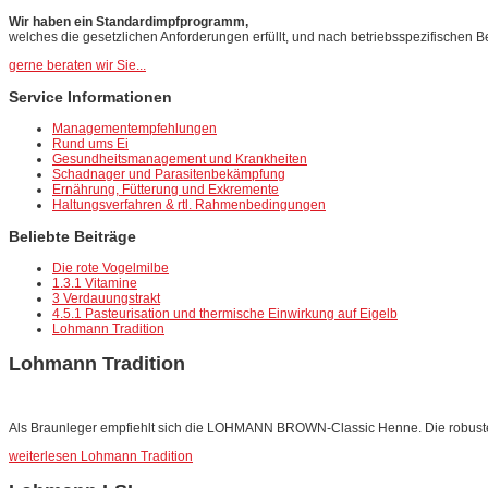
Wir haben ein Standardimpfprogramm,
welches die gesetzlichen Anforderungen erfüllt, und nach betriebsspezifischen 
gerne beraten wir Sie...
Service Informationen
Managementempfehlungen
Rund ums Ei
Gesundheitsmanagement und Krankheiten
Schadnager und Parasitenbekämpfung
Ernährung, Fütterung und Exkremente
Haltungsverfahren & rtl. Rahmenbedingungen
Beliebte Beiträge
Die rote Vogelmilbe
1.3.1 Vitamine
3 Verdauungstrakt
4.5.1 Pasteurisation und thermische Einwirkung auf Eigelb
Lohmann Tradition
Lohmann Tradition
Als Braunleger empfiehlt sich die LOHMANN BROWN-Classic Henne. Die robusten T
weiterlesen Lohmann Tradition