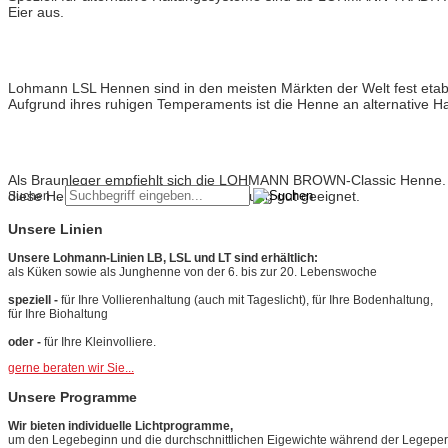
Eier aus.
Lohmann
LSL-Classic
Lohmann LSL Hennen sind in den meisten Märkten der Welt fest etablier
Aufgrund ihres ruhigen Temperaments ist die Henne an alternative H
Lohmann
Brown-Classic
Als Braunleger empfiehlt sich die LOHMANN BROWN-Classic Henne. Die
diese Henne ist für die alternative Haltung gut geeignet.
Suchen ...
Unsere Linien
Unsere Lohmann-Linien LB, LSL und LT sind erhältlich:
als Küken sowie als Junghenne von der 6. bis zur 20. Lebenswoche
speziell -
für Ihre Vollierenhaltung (auch mit Tageslicht), für Ihre Bodenhaltung,
für Ihre Biohaltung
oder -
für Ihre Kleinvolliere.
gerne beraten wir Sie...
Unsere Programme
Wir bieten individuelle Lichtprogramme,
um den Legebeginn und die durchschnittlichen Eigewichte während der Legeperi