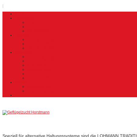
|
Home
Firmenprofil
Über uns
Firmengeschichte
Firmengalerie
Produkte
Lohmann Tradition
Lohmann LSL
Lohmann Brown
Aufzuchten
Aufzuchten Übersicht
Aufzucht Heidteil
Aufzucht Hof
Aufzucht Holte
Aufzucht Lindhorst
Aufzucht Pollhagen
Kontakt
Kontaktformular
Ansprechpartner
Impressum
Lohmann
Tradition
Speziell für alternative Haltungssysteme sind die LOHMANN TRADIT