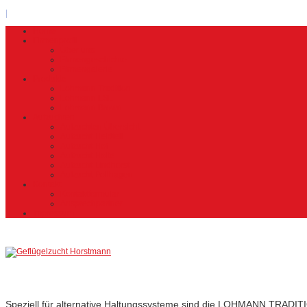
|
Home
Firmenprofil
Über uns
Firmengeschichte
Firmengalerie
Produkte
Lohmann Tradition
Lohmann LSL
Lohmann Brown
Aufzuchten
Aufzuchten Übersicht
Aufzucht Heidteil
Aufzucht Hof
Aufzucht Holte
Aufzucht Lindhorst
Aufzucht Pollhagen
Kontakt
Kontaktformular
Ansprechpartner
Impressum
Lohmann
Tradition
Speziell für alternative Haltungssysteme sind die LOHMANN TRADIT