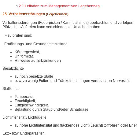
in
2.1 Leifaden zum Management von Legehennen
25. Verhaltensstörungen
(Legehennen)
Verhaltensstörungen (Federpicken / Kannibalismus) beobachten und verfolgen.
Plötzliches Auftreten kann verschiedenste Ursachen haben
=> zu prüfen sind:
Ernährungs- und Gesundheitszustand
Körpergewicht,
Uniformität,
Hinweise auf Erkrankungen
Besatzdichte
zu hoch besetzte Ställe
bzw. zu wenig Futter- und Tränkeinrichtungen verursachen Nervosität
Stallklima
Temperatur,
Feuchtigkeit,
Luftgeschwindigkeit,
Belastung durch Staub und/oder Schadgase
Lichtintensität / Lichtquelle
zu hohe Lichtintensität und flackerndes Licht (Leuchtstoffröhren oder En
Ekto- bzw. Endoparasiten