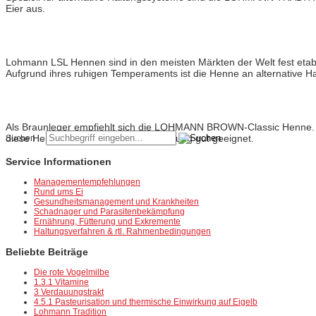
Eier aus.
Lohmann
LSL-Classic
Lohmann LSL Hennen sind in den meisten Märkten der Welt fest etablier
Aufgrund ihres ruhigen Temperaments ist die Henne an alternative H
Lohmann
Brown-Classic
Als Braunleger empfiehlt sich die LOHMANN BROWN-Classic Henne. Die
diese Henne ist für die alternative Haltung gut geeignet.
Suchen ...
Service Informationen
Managementempfehlungen
Rund ums Ei
Gesundheitsmanagement und Krankheiten
Schadnager und Parasitenbekämpfung
Ernährung, Fütterung und Exkremente
Haltungsverfahren & rtl. Rahmenbedingungen
Beliebte Beiträge
Die rote Vogelmilbe
1.3.1 Vitamine
3 Verdauungstrakt
4.5.1 Pasteurisation und thermische Einwirkung auf Eigelb
Lohmann Tradition