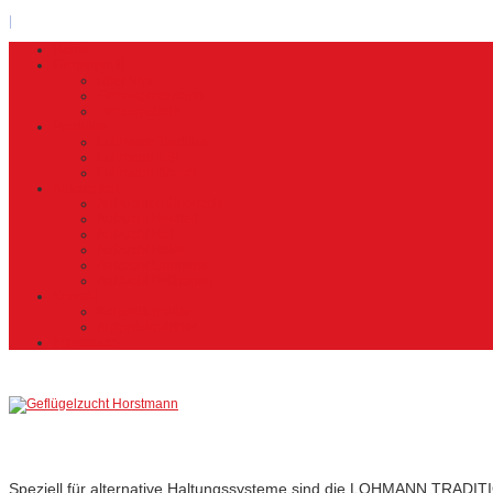
|
Home
Firmenprofil
Über uns
Firmengeschichte
Firmengalerie
Produkte
Lohmann Tradition
Lohmann LSL
Lohmann Brown
Aufzuchten
Aufzuchten Übersicht
Aufzucht Heidteil
Aufzucht Hof
Aufzucht Holte
Aufzucht Lindhorst
Aufzucht Pollhagen
Kontakt
Kontaktformular
Ansprechpartner
Impressum
Lohmann
Tradition
Speziell für alternative Haltungssysteme sind die LOHMANN TRADIT