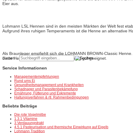
Eier aus.
Lohmann
LSL-Classic
Lohmann LSL Hennen sind in den meisten Märkten der Welt fest etablier
Aufgrund ihres ruhigen Temperaments ist die Henne an alternative H
Lohmann
Brown-Classic
Als Braunleger empfiehlt sich die LOHMANN BROWN-Classic Henne. Die
diese Henne ist für die alternative Haltung gut geeignet.
Suchen ...
Service Informationen
Managementempfehlungen
Rund ums Ei
Gesundheitsmanagement und Krankheiten
Schadnager und Parasitenbekämpfung
Ernährung, Fütterung und Exkremente
Haltungsverfahren & rtl. Rahmenbedingungen
Beliebte Beiträge
Die rote Vogelmilbe
1.3.1 Vitamine
3 Verdauungstrakt
4.5.1 Pasteurisation und thermische Einwirkung auf Eigelb
Lohmann Tradition